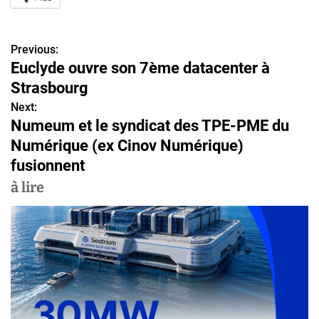
Previous:
N
Euclyde ouvre son 7ème datacenter à
a
Strasbourg
v
Next:
Numeum et le syndicat des TPE-PME du
i
Numérique (ex Cinov Numérique)
g
fusionnent
a
à lire
t
i
o
n