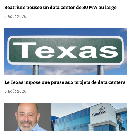
d
Seatrium pousse un data center de 30 MW au large
e
6 août 2026
l
’
a
r
t
i
Le Texas impose une pause aux projets de data centers
c
5 août 2026
l
e