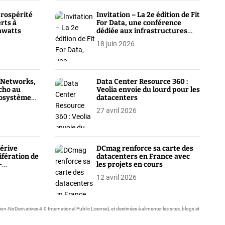
prospérité
Invitation – La 2e édition de Fit
erts à
For Data, une conférence
awatts
dédiée aux infrastructures
Edge IA Enterprise, se tiendra
18 juin 2026
à Paris le 25 juin 2026
uNetworks,
Data Center Resource 360 :
écho au
Veolia envoie du lourd pour les
écosystème
datacenters
27 avril 2026
érive
DCmag renforce sa carte des
lifération de
datacenters en France avec
-
les projets en cours
token sans
12 avril 2026
ivatives 4.0 International Public License), et destinées à alimenter les sites, blogs et