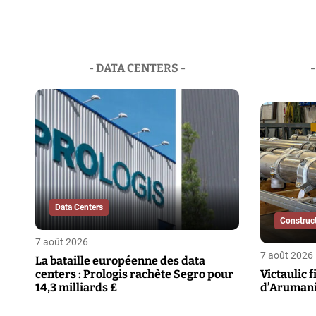
- DATA CENTERS -
Data Centers
Construct
7 août 2026
7 août 2026
La bataille européenne des data
centers : Prologis rachète Segro pour
Victaulic f
14,3 milliards £
d’Aruman