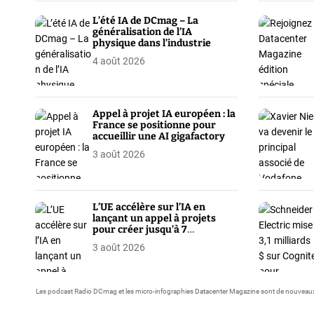
L’été IA de DCmag – La
généralisation de l’IA
physique dans l’industrie
4 août 2026
Appel à projet IA européen : la
France se positionne pour
accueillir une AI gigafactory
3 août 2026
L’UE accélère sur l’IA en
lançant un appel à projets
pour créer jusqu’à 7
gigafactories
3 août 2026
Les podcast Radio DCmag et les micro-infographies Datacenter Magazine sont de nouveaux 