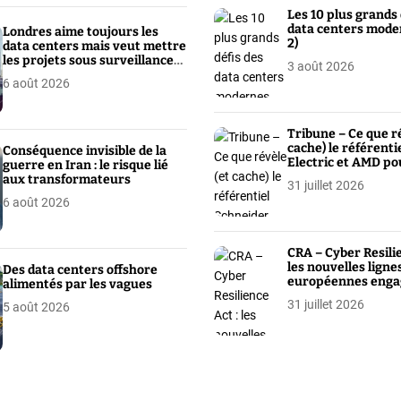
Les 10 plus grands 
data centers mode
Londres aime toujours les
2)
data centers mais veut mettre
les projets sous surveillance
3 août 2026
renforcée
6 août 2026
Tribune – Ce que r
cache) le référenti
Conséquence invisible de la
Electric et AMD po
guerre en Iran : le risque lié
Factories
aux transformateurs
31 juillet 2026
6 août 2026
CRA – Cyber Resilie
les nouvelles ligne
Des data centers offshore
européennes enga
alimentés par les vagues
la chaîne
31 juillet 2026
5 août 2026
d’approvisionnem