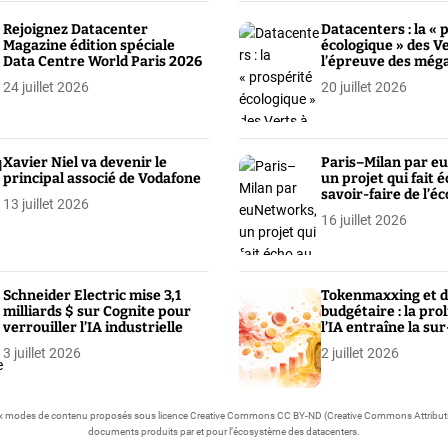
Rejoignez Datacenter
Datacenters : la « 
Magazine édition spéciale
écologique » des V
Data Centre World Paris 2026
l’épreuve des még
24 juillet 2026
20 juillet 2026
Xavier Niel va devenir le
Paris–Milan par e
principal associé de Vodafone
un projet qui fait 
savoir-faire de l’
13 juillet 2026
français
16 juillet 2026
Schneider Electric mise 3,1
Tokenmaxxing et d
milliards $ sur Cognite pour
budgétaire : la pro
verrouiller l’IA industrielle
l’IA entraîne la sur
consommation de 
3 juillet 2026
2 juillet 2026
contrôle
modes de contenu proposés sous licence Creative Commons CC BY-ND (Creative Commons Attribution-NoDer
documents produits par et pour l’écosystème des datacenters.