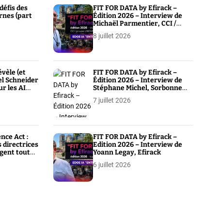
défis des
FIT FOR DATA by Efirack –
rnes (part
Édition 2026 – Interview de
Michaël Parmentier, CCI /
Groupe UNOVA
8 juillet 2026
évèle (et
FIT FOR DATA by Efirack –
el Schneider
Édition 2026 – Interview de
ur les AI
Stéphane Michel, Sorbonne
Université
7 juillet 2026
nce Act :
FIT FOR DATA by Efirack –
s directrices
Edition 2026 – Interview de
gent toute
Yoann Legay, Efirack
6 juillet 2026
ent