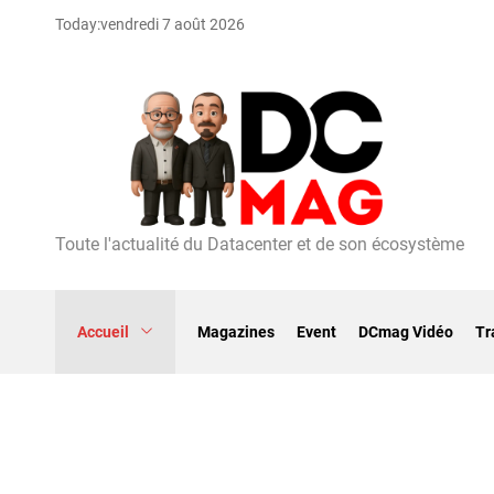
S
Today:
vendredi 7 août 2026
k
i
p
t
o
c
o
n
t
Toute l'actualité du Datacenter et de son écosystème
D
e
C
n
m
t
a
Accueil
Magazines
Event
DCmag Vidéo
Tr
g