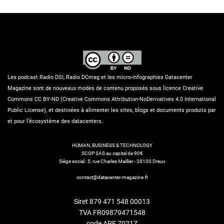
Les podcast Radio DSI, Radio DCmag et les micro-infographies Datacenter
Magazine sont de nouveaux modes de contenu proposés sous licence Creative
Commons CC BY-ND (Creative Commons Attribution-NoDerivatives 4.0 International
Public License), et destinées à alimenter les sites, blogs et documents produits par
et pour l’écosystème des datacenters.
HUMAN, BUSINESS & TECHNOLOGY
SCOP SAS au capital de 90€
Siège social : 5, rue Charles Maillier - 28100 Dreux
contact@datacenter-magazine.fr
Siret 879 471 548 00013
TVA FR09879471548
code APE 7021Z