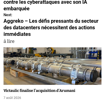
contre les cyberattaques avec son IA
v
embarquée
Next:
i
Aggreko – Les défis pressants du secteur
g
des datacenters nécessitent des actions
immédiates
a
à lire
t
i
o
n
d
e
Victaulic finalise l’acquisition d’Arumani
l
7 août 2026