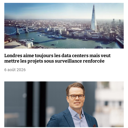
’
a
r
t
i
c
Londres aime toujours les data centers mais veut
mettre les projets sous surveillance renforcée
l
6 août 2026
e