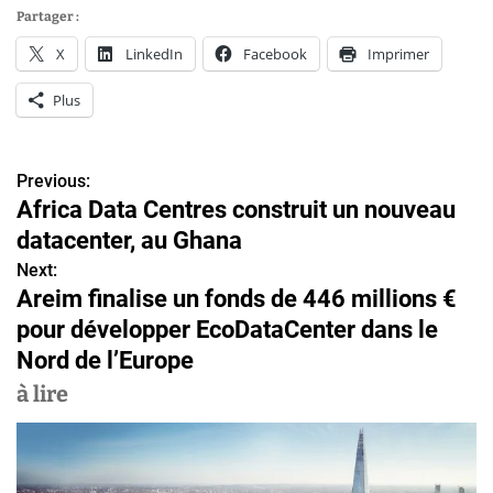
Partager :
X
LinkedIn
Facebook
Imprimer
Plus
Previous:
N
Africa Data Centres construit un nouveau
a
datacenter, au Ghana
v
Next:
Areim finalise un fonds de 446 millions €
i
pour développer EcoDataCenter dans le
g
Nord de l’Europe
a
à lire
t
i