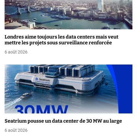
o
n
d
Londres aime toujours les data centers mais veut
e
mettre les projets sous surveillance renforcée
6 août 2026
l
’
a
r
t
i
Seatrium pousse un data center de 30 MW au large
c
6 août 2026
l