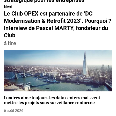
v
Next:
Le Club OPEX est partenaire de ‘DC
i
Modernisation & Retrofit 2023’. Pourquoi ?
g
Interview de Pascal MARTY, fondateur du
Club
a
à lire
t
i
o
n
d
e
Londres aime toujours les data centers mais veut
mettre les projets sous surveillance renforcée
l
6 août 2026
’