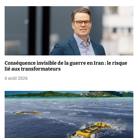
a
r
t
i
c
Conséquence invisible de la guerre en Iran : le risque
l
lié aux transformateurs
6 août 2026
e