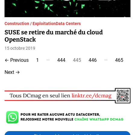
Construction / Exploitation
Data Centers
SUSE se retire du marché du cloud
OpenStack
15 octobre 2019
P
…
…
←
Previous
1
444
445
446
465
a
Next
→
g
i
n
a
t