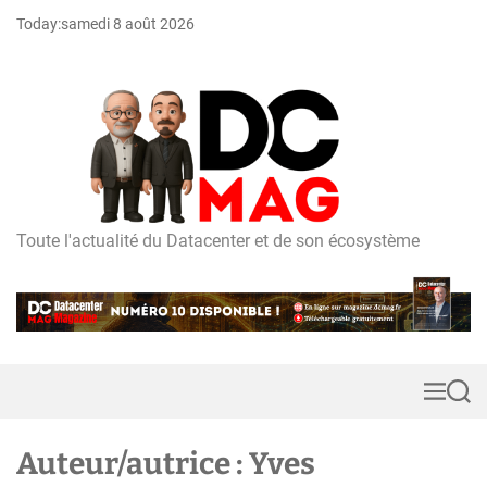
S
Today:
samedi 8 août 2026
k
i
p
t
o
c
o
n
t
Toute l'actualité du Datacenter et de son écosystème
D
e
C
n
m
t
a
g
M
S
e
e
n
a
u
r
Auteur/autrice :
Yves
c