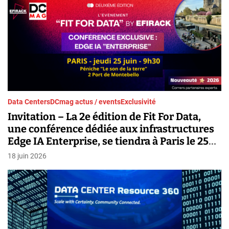
Data Centers
DCmag actus / events
Exclusivité
Invitation – La 2e édition de Fit For Data,
une conférence dédiée aux infrastructures
Edge IA Enterprise, se tiendra à Paris le 25
juin 2026
18 juin 2026