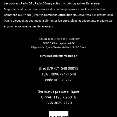
Les podcast Radio DSI, Radio DCmag et les micro-infographies Datacenter
Magazine sont de nouveaux modes de contenu proposés sous licence Creative
Commons CC BY-ND (Creative Commons Attribution-NoDerivatives 4.0 International
Public License), et destinées à alimenter les sites, blogs et documents produits par
et pour l’écosystème des datacenters.
HUMAN, BUSINESS & TECHNOLOGY
SCOP SAS au capital de 90€
Siège social : 5, rue Charles Maillier - 28100 Dreux
contact@datacenter-magazine.fr
Siret 879 471 548 00013
TVA FR09879471548
code APE 7021Z
Service de presse en ligne
CPPAP 1123 X 95016
ISSN 3039-7170