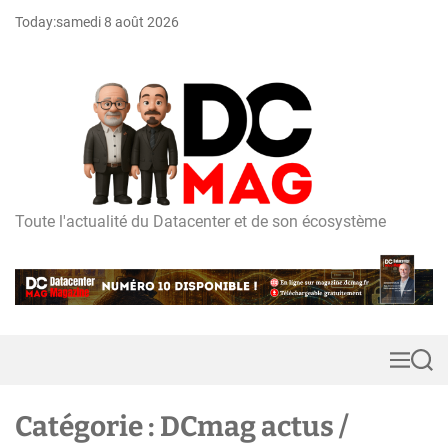
S
Today:
samedi 8 août 2026
k
i
p
t
o
c
o
n
t
Toute l'actualité du Datacenter et de son écosystème
D
e
C
n
m
t
a
g
M
S
e
e
n
a
u
r
Catégorie :
DCmag actus /
c