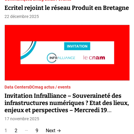
Ecritel rejoint le réseau Produit en Bretagne
22 décembre 2025
Data Centers
DCmag actus / events
Invitation Infralliance – Souveraineté des
infrastructures numériques ? Etat des lieux,
enjeux et perspectives – Mercredi 19
novembre au CNAM
17 novembre 2025
P
…
1
2
9
Next
→