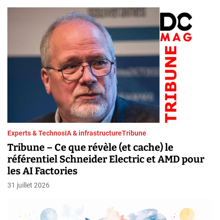
h
Experts & Technos
IA & infrastructure
Tribune
Tribune – Ce que révèle (et cache) le
référentiel Schneider Electric et AMD pour
les AI Factories
31 juillet 2026