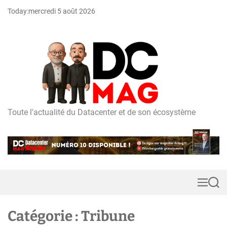
S
Today:
mercredi 5 août 2026
k
i
p
t
o
c
o
n
t
Toute l'actualité du Datacenter et de son écosystème
D
e
C
n
m
t
a
g
M
S
e
e
n
a
u
r
Catégorie :
Tribune
c