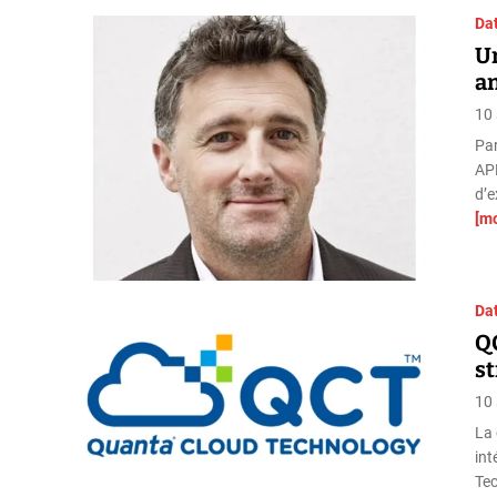
Da
Ur
an
10
Par
APL
d’e
[m
Da
QC
s
10
La 
int
Tec