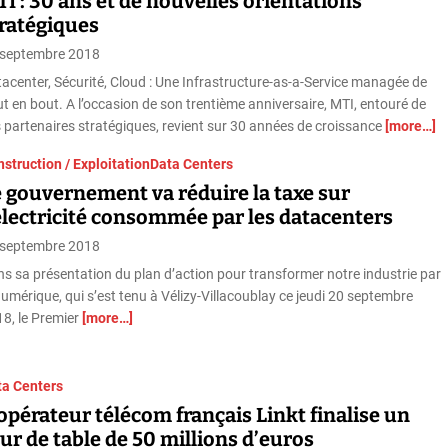
I : 30 ans et de nouvelles orientations
tratégiques
 septembre 2018
acenter, Sécurité, Cloud : Une Infrastructure-as-a-Service managée de
t en bout. A l’occasion de son trentième anniversaire, MTI, entouré de
 partenaires stratégiques, revient sur 30 années de croissance
[more…]
struction / Exploitation
Data Centers
 gouvernement va réduire la taxe sur
électricité consommée par les datacenters
 septembre 2018
s sa présentation du plan d’action pour transformer notre industrie par
numérique, qui s’est tenu à Vélizy-Villacoublay ce jeudi 20 septembre
8, le Premier
[more…]
ta Centers
opérateur télécom français Linkt finalise un
ur de table de 50 millions d’euros