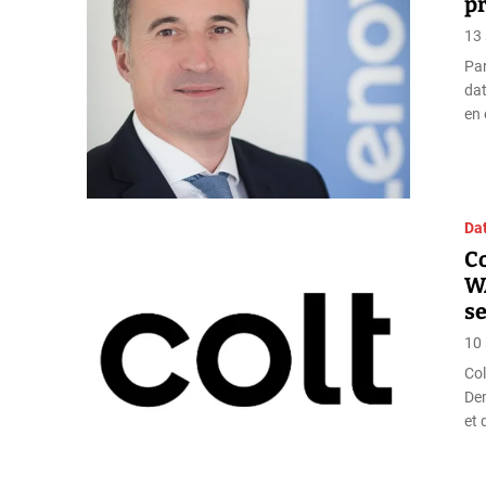
p
13
Par
dat
en 
Da
Co
WA
s
10
Col
Dem
et