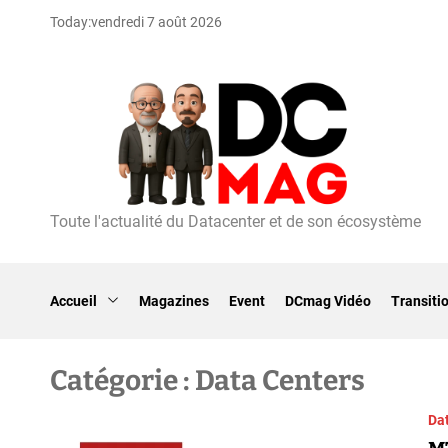
S
Today:
vendredi 7 août 2026
k
i
p
t
o
c
o
n
t
Toute l'actualité du Datacenter et de son écosystème
D
e
C
n
m
t
a
Accueil
Magazines
Event
DCmag Vidéo
Transiti
g
Catégorie :
Data Centers
Da