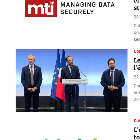
MT
s
28
Dat
bou
ses
Con
Le
l’
22
Dan
le 
201
Da
L’
to