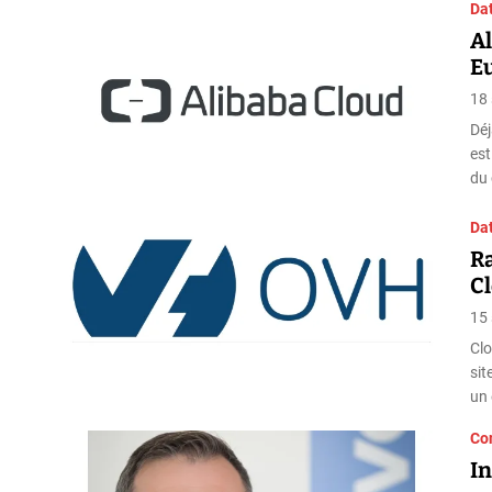
Da
Al
E
18
Déj
est
du
Da
Ra
C
15
Clo
sit
un 
Con
In