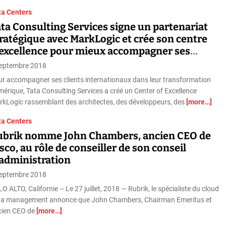
ta Centers
ta Consulting Services signe un partenariat
ratégique avec MarkLogic et crée son centre
’excellence pour mieux accompagner ses
ients
septembre 2018
r accompagner ses clients internationaux dans leur transformation
érique, Tata Consulting Services a créé un Center of Excellence
kLogic rassemblant des architectes, des développeurs, des
[more…]
ta Centers
ubrik nomme John Chambers, ancien CEO de
sco, au rôle de conseiller de son conseil
’administration
septembre 2018
O ALTO, Californie – Le 27 juillet, 2018 — Rubrik, le spécialiste du cloud
ta management annonce que John Chambers, Chairman Emeritus et
cien CEO de
[more…]