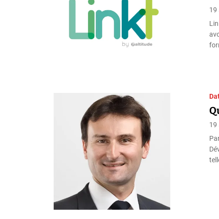
19
Lin
avo
fo
Da
Qu
19
Par
Dév
tel