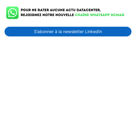
n
a
S’abonner à la newsletter LinkedIn
t
i
o
n
d
e
s
p
u