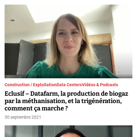
h
Construction / Exploitation
Data Centers
Vidéos & Podcasts
Eclusif – Datafarm, la production de biogaz
par la méthanisation, et la trigénération,
comment ça marche ?
30 septembre 2021