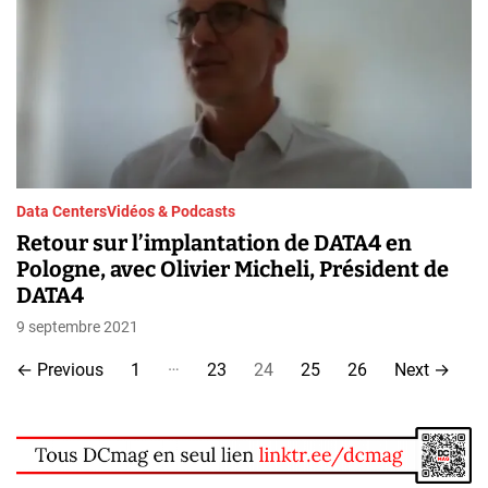
Data Centers
Vidéos & Podcasts
Retour sur l’implantation de DATA4 en
Pologne, avec Olivier Micheli, Président de
DATA4
9 septembre 2021
P
…
←
Previous
1
23
24
25
26
Next
→
a
g
i