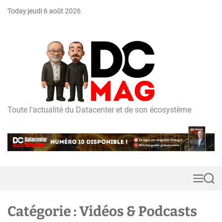
S
Today:
jeudi 6 août 2026
k
i
p
t
o
c
o
n
t
Toute l'actualité du Datacenter et de son écosystème
D
e
C
n
m
t
a
g
M
S
e
e
n
a
u
r
Catégorie :
Vidéos & Podcasts
c