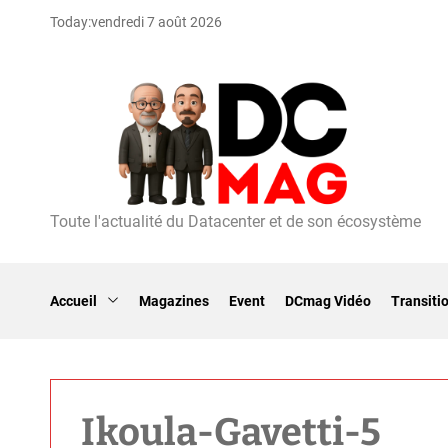
S
Today:
vendredi 7 août 2026
k
i
p
t
o
c
o
n
t
Toute l'actualité du Datacenter et de son écosystème
D
e
C
n
m
t
a
Accueil
Magazines
Event
DCmag Vidéo
Transiti
g
Ikoula-Gavetti-5