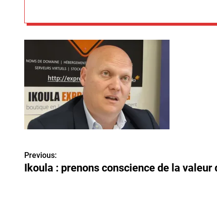
Previous:
N
Ikoula : prenons conscience de la valeur
a
v
i