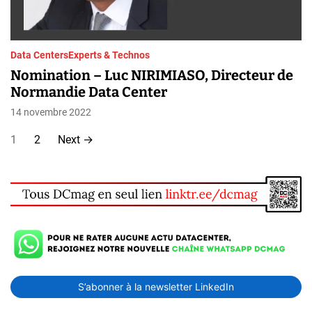
Data Centers
Experts & Technos
Nomination – Luc NIRIMIASO, Directeur de
Normandie Data Center
14 novembre 2022
P
1
2
Next
→
a
g
i
n
a
S’abonner à la newsletter LinkedIn
t