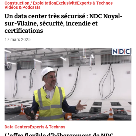
Construction / Exploitation
Exclusivité
Experts & Technos
Vidéos & Podcasts
Un data center très sécurisé : NDC Noyal-
sur-Vilaine, sécurité, incendie et
certifications
17 mars 2025
Data Centers
Experts & Technos
L’offre flexible d’hébergement de NDC