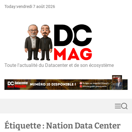
S
Today:
vendredi 7 août 2026
k
i
p
t
o
c
o
n
t
Toute l'actualité du Datacenter et de son écosystème
D
e
C
n
m
t
a
g
M
S
e
e
n
a
u
r
Étiquette :
Nation Data Center
c