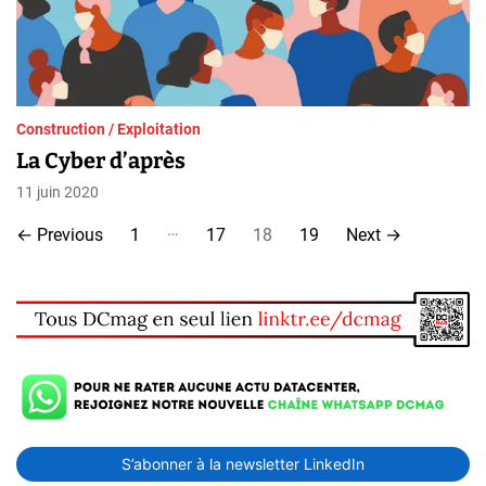
Construction / Exploitation
La Cyber d’après
11 juin 2020
P
…
←
Previous
1
17
18
19
Next
→
a
g
i
n
a
S’abonner à la newsletter LinkedIn
t