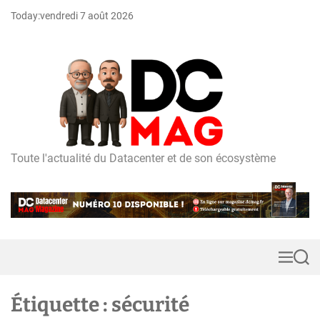
S
Today:
vendredi 7 août 2026
k
i
p
t
o
c
o
n
t
Toute l'actualité du Datacenter et de son écosystème
D
e
C
n
m
t
a
g
M
S
e
e
n
a
u
r
Étiquette :
sécurité
c