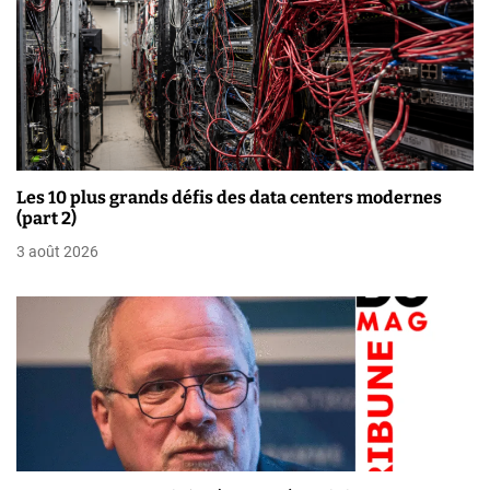
’
a
r
t
i
Les 10 plus grands défis des data centers modernes
(part 2)
c
3 août 2026
l
e