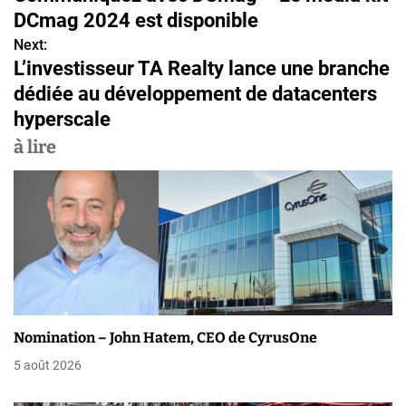
a
DCmag 2024 est disponible
v
Next:
L’investisseur TA Realty lance une branche
i
dédiée au développement de datacenters
g
hyperscale
a
à lire
t
i
o
n
d
Nomination – John Hatem, CEO de CyrusOne
e
5 août 2026
l