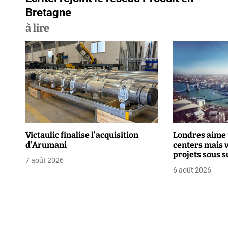
a
Bretagne
v
à lire
i
g
a
t
i
Victaulic finalise l’acquisition
Londres aime 
o
d’Arumani
centers mais 
projets sous s
n
7 août 2026
renforcée
6 août 2026
d
e
l