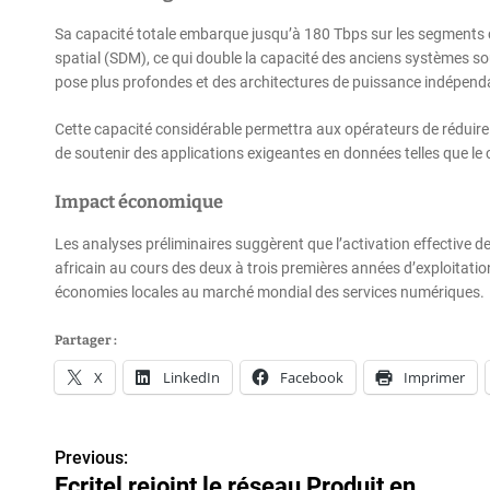
Sa capacité totale embarque jusqu’à 180 Tbps sur les segments cl
spatial (SDM), ce qui double la capacité des anciens systèmes so
pose plus profondes et des architectures de puissance indépendan
Cette capacité considérable permettra aux opérateurs de réduire 
de soutenir des applications exigeantes en données telles que le clou
Impact économique
Les analyses préliminaires suggèrent que l’activation effective de
africain au cours des deux à trois premières années d’exploitation
économies locales au marché mondial des services numériques.
Partager :
X
LinkedIn
Facebook
Imprimer
Previous:
N
Ecritel rejoint le réseau Produit en