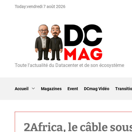
S
Today:
vendredi 7 août 2026
k
i
p
t
o
c
o
n
t
Toute l'actualité du Datacenter et de son écosystème
D
e
C
n
m
t
a
Accueil
Magazines
Event
DCmag Vidéo
Transiti
g
2Africa, le câble sou