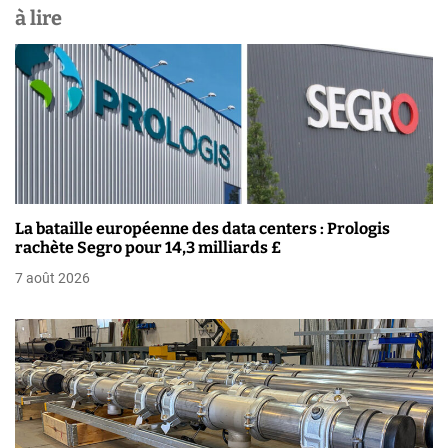
a
à lire
t
i
o
n
d
La bataille européenne des data centers : Prologis
e
rachète Segro pour 14,3 milliards £
7 août 2026
l
’
a
r
t