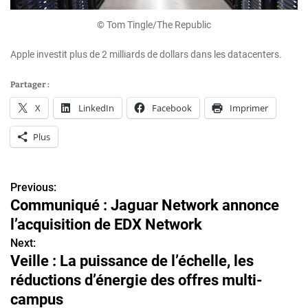
© Tom Tingle/The Republic
Apple investit plus de 2 milliards de dollars dans les datacenters.
Partager :
X
LinkedIn
Facebook
Imprimer
Plus
Previous:
N
Communiqué : Jaguar Network annonce
a
l’acquisition de EDX Network
v
Next:
Veille : La puissance de l’échelle, les
i
réductions d’énergie des offres multi-
g
campus