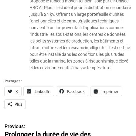
propose le tableau moyen tension isolé par air Unisec
HBC AirPlus. Il est idéal pour la distribution secondaire
jusqu’à 24 kV. Offrant un large portefeuille d’unités
fonctionnelles et de caractéristiques techniques, il
convient à un large éventail d’applications comme
l’industrie, les sous-stations, les centres de données,
les petits systèmes de production, les bâtiments et
infrastructures et les réseaux intelligents. Il est certifié
pour être installé dans les conditions les plus rudes
telles que la marine, les zones à risque sismique élevé
et les environnements à basse température.
Partager :
X
LinkedIn
Facebook
Imprimer
Plus
Previous:
N
Prolonger la durée de vie des