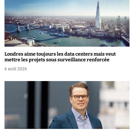
’
a
r
t
i
Londres aime toujours les data centers mais veut
mettre les projets sous surveillance renforcée
c
6 août 2026
l
e