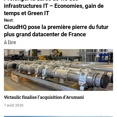
a
infrastructures IT – Economies, gain de
v
temps et Green IT
Next:
i
CloudHQ pose la première pierre du futur
g
plus grand datacenter de France
a
à lire
t
i
o
n
d
Victaulic finalise l’acquisition d’Arumani
e
7 août 2026
l