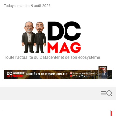
S
Today:
dimanche 9 août 2026
k
i
p
t
o
c
o
n
t
Toute l'actualité du Datacenter et de son écosystème
D
e
C
n
m
t
a
g
M
S
e
e
n
a
u
r
c