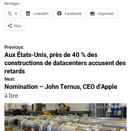
Partager :
X
LinkedIn
Facebook
Imprimer
Plus
Previous:
N
Aux États-Unis, près de 40 % des
a
constructions de datacenters accusent des
v
retards
Next:
i
Nomination – John Ternus, CEO d’Apple
g
à lire
a
t
i