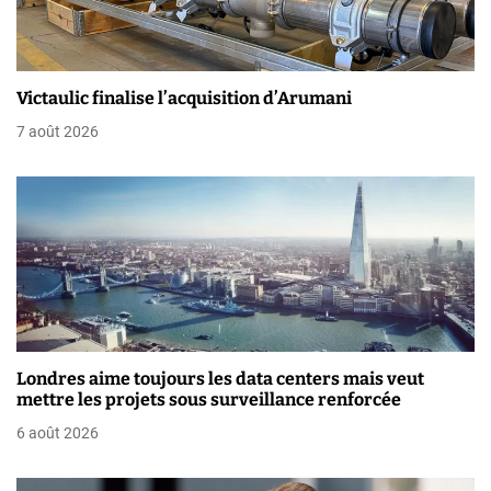
o
n
Victaulic finalise l’acquisition d’Arumani
d
7 août 2026
e
l
’
a
r
t
Londres aime toujours les data centers mais veut
i
mettre les projets sous surveillance renforcée
6 août 2026
c
l