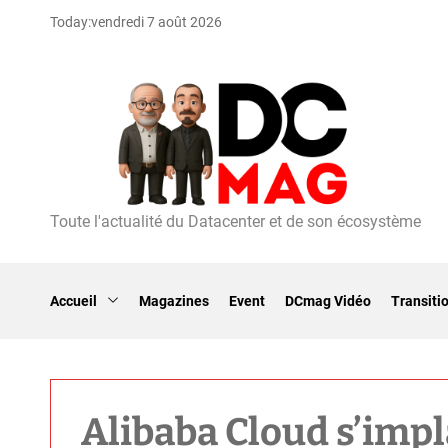
S
Today:
vendredi 7 août 2026
k
i
p
t
o
c
o
n
t
Toute l'actualité du Datacenter et de son écosystème
D
e
C
n
m
t
a
Accueil
Magazines
Event
DCmag Vidéo
Transiti
g
Alibaba Cloud s’imp