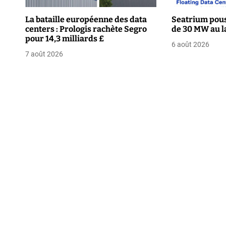
i
La bataille européenne des data
Seatrium pous
o
centers : Prologis rachète Segro
de 30 MW au l
pour 14,3 milliards £
n
6 août 2026
7 août 2026
d
e
l
’
a
r
t
i
c