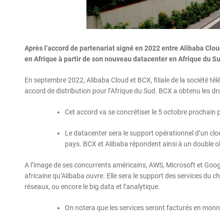
Après l’accord de partenariat signé en 2022 entre Alibaba Cloud
en Afrique à partir de son nouveau datacenter en Afrique du S
En septembre 2022, Alibaba Cloud et BCX, filiale de la société té
accord de distribution pour l’Afrique du Sud. BCX a obtenu les dro
Cet accord va se concrétiser le 5 octobre prochain p
Le datacenter sera le support opérationnel d’un clo
pays. BCX et Alibaba répondent ainsi à un double ob
A l’image de ses concurrents américains, AWS, Microsoft et Googl
africaine qu’Alibaba ouvre. Elle sera le support des services du c
réseaux, ou encore le big data et l’analytique.
On notera que les services seront facturés en monn