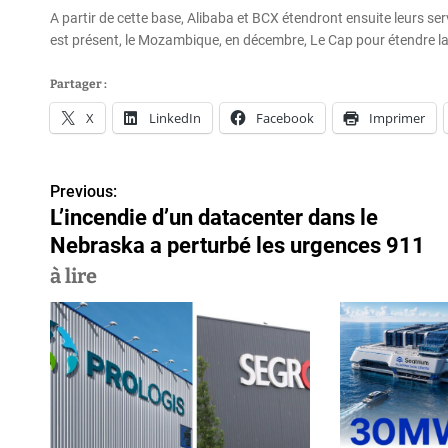
A partir de cette base, Alibaba et BCX étendront ensuite leurs se
est présent, le Mozambique, en décembre, Le Cap pour étendre la
Partager :
X
LinkedIn
Facebook
Imprimer
Previous:
N
L’incendie d’un datacenter dans le
a
Nebraska a perturbé les urgences 911
v
à lire
i
g
a
t