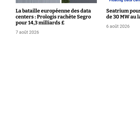
n
La bataille européenne des data
Seatrium pous
centers : Prologis rachète Segro
de 30 MW au l
d
pour 14,3 milliards £
6 août 2026
e
7 août 2026
l
’
a
r
t
i
c
l