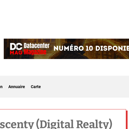
on
Annuaire
Carte
centy (Digital Realty)