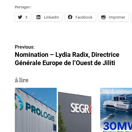
Partager :
X
LinkedIn
Facebook
Imprimer
N
Previous:
a
Nomination – Lydia Radix, Directrice
v
Générale Europe de l’Ouest de Jiliti
i
à lire
g
a
t
i
o