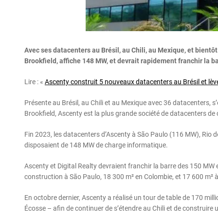
Avec ses datacenters au Brésil, au Chili, au Mexique, et bientôt
Brookfield, affiche 148 MW, et devrait rapidement franchir la 
Lire : «
Ascenty construit 5 nouveaux datacenters au Brésil et lève
Présente au Brésil, au Chili et au Mexique avec 36 datacenters, s’
Brookfield, Ascenty est la plus grande société de datacenters de
Fin 2023, les datacenters d’Ascenty à São Paulo (116 MW), Rio de 
disposaient de 148 MW de charge informatique.
Ascenty et Digital Realty devraient franchir la barre des 150 MW 
construction à São Paulo, 18 300 m² en Colombie, et 17 600 m² 
En octobre dernier, Ascenty a réalisé un tour de table de 170 mil
Écosse – afin de continuer de s’étendre au Chili et de construire