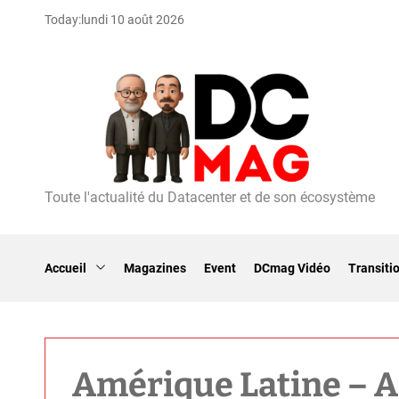
S
Today:
lundi 10 août 2026
k
i
p
t
o
c
o
n
t
Toute l'actualité du Datacenter et de son écosystème
D
e
C
n
m
t
a
Accueil
Magazines
Event
DCmag Vidéo
Transiti
g
Amérique Latine – As