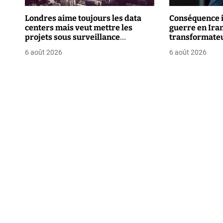
o
Londres aime toujours les data
Conséquence i
centers mais veut mettre les
guerre en Iran 
n
projets sous surveillance
transformate
renforcée
d
6 août 2026
6 août 2026
e
l
’
a
r
t
i
c
l