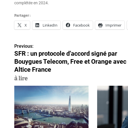
complétée en 2024.
Partager :
X
LinkedIn
Facebook
Imprimer
Previous:
N
SFR : un protocole d’accord signé par
a
Bouygues Telecom, Free et Orange avec
v
Altice France
à lire
i
g
a
t
i