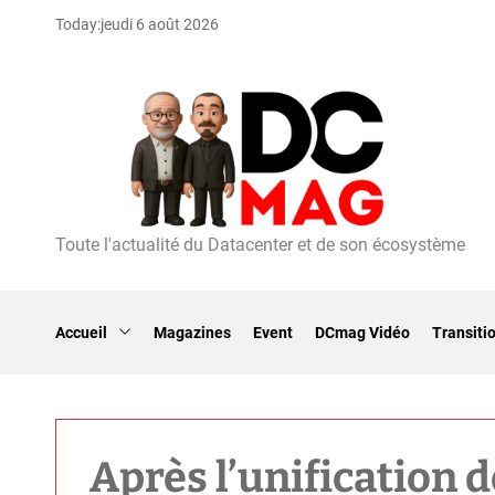
S
Today:
jeudi 6 août 2026
k
i
p
t
o
c
o
n
t
Toute l'actualité du Datacenter et de son écosystème
D
e
C
n
m
t
a
Accueil
Magazines
Event
DCmag Vidéo
Transiti
g
Après l’unification 