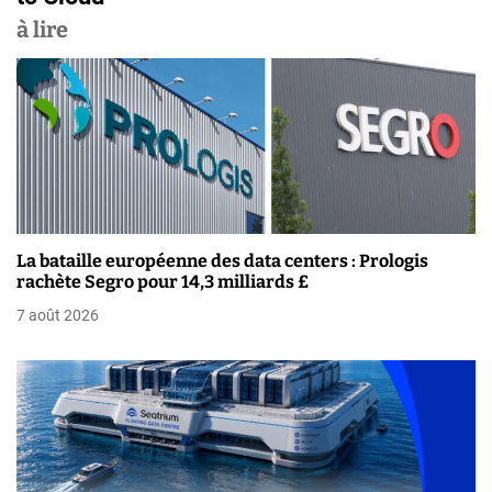
a
à lire
t
i
o
n
d
e
La bataille européenne des data centers : Prologis
rachète Segro pour 14,3 milliards £
l
7 août 2026
’
a
r
t