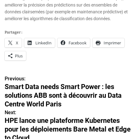
améliorer la précision des prédictions sur des ensembles de
données clairsemées (par exemple en maintenance prédictive) et
améliorer les algorithmes de classification des données.
Partager :
X
LinkedIn
Facebook
Imprimer
Plus
Previous:
N
Smart Data needs Smart Power : les
a
solutions ABB sont à découvrir au Data
v
Centre World Paris
Next:
i
HPE lance une plateforme Kubernetes
g
pour les déploiements Bare Metal et Edge
to Cloud