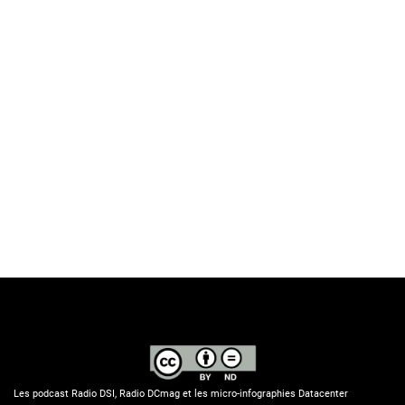
Les podcast Radio DSI, Radio DCmag et les micro-infographies Datacenter