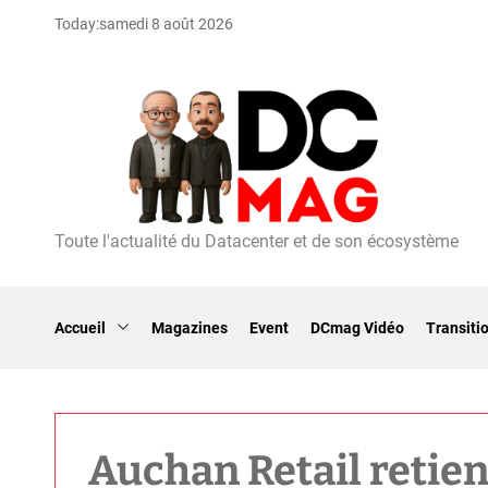
S
Today:
samedi 8 août 2026
k
i
p
t
o
c
o
n
t
Toute l'actualité du Datacenter et de son écosystème
D
e
C
n
m
t
a
Accueil
Magazines
Event
DCmag Vidéo
Transiti
g
Auchan Retail retien