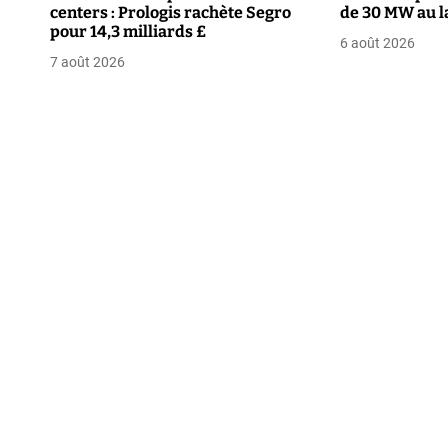
centers : Prologis rachète Segro
de 30 MW au l
n
pour 14,3 milliards £
6 août 2026
d
7 août 2026
e
l
’
a
r
t
i
c
l
e