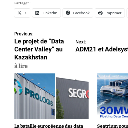
Partager :
X
LinkedIn
Facebook
Imprimer
Previous:
N
Le projet de “Data
Next:
a
Center Valley” au
ADM21 et Adelsyst
v
Kazakhstan
à lire
i
g
a
t
i
o
La bataille européenne des data
Seatrium pous