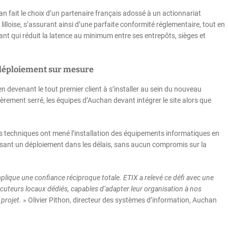
 fait le choix d’un partenaire français adossé à un actionnariat
lloise, s’assurant ainsi d’une parfaite conformité réglementaire, tout en
t qui réduit la latence au minimum entre ses entrepôts, sièges et
n déploiement sur mesure
n devenant le tout premier client à s’installer au sein du nouveau
ièrement serré, les équipes d’Auchan devant intégrer le site alors que
pes techniques ont mené l’installation des équipements informatiques en
issant un déploiement dans les délais, sans aucun compromis sur la
implique une confiance réciproque totale. ETIX a relevé ce défi avec une
locuteurs locaux dédiés, capables d’adapter leur organisation à nos
 projet.
» Olivier Pithon, directeur des systèmes d’information, Auchan