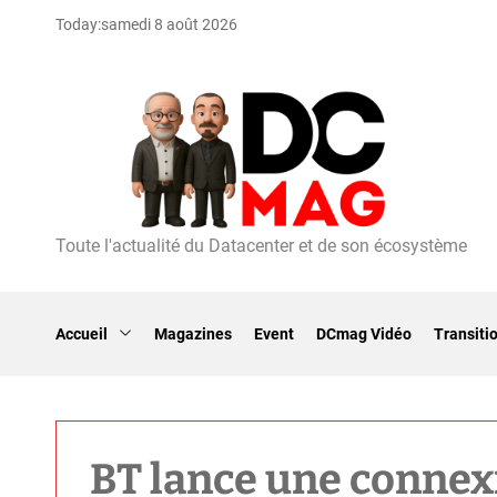
S
Today:
samedi 8 août 2026
k
i
p
t
o
c
o
n
t
Toute l'actualité du Datacenter et de son écosystème
D
e
C
n
m
t
a
Accueil
Magazines
Event
DCmag Vidéo
Transiti
g
BT lance une connex