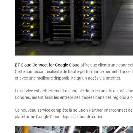
BT Cloud Connect for Google Cloud
offre aux clients une connexi
Cette connexion résiliente de haute-performance permet d’accéde
et avec une meilleure disponibilité qu’un accès via Internet.
Le service est actuellement disponible dans les points de présen
Londres, aidant ainsi les entreprises basées dans ces régions à 
Ce nouveau service complète la solution Partner Interconnect de 
plateforme Google Cloud depuis le monde entier.