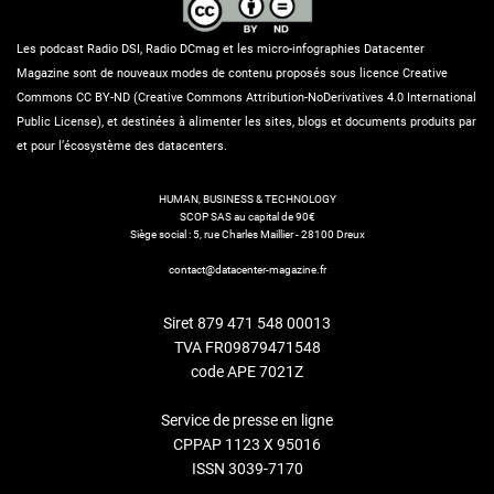
Les podcast Radio DSI, Radio DCmag et les micro-infographies Datacenter
Magazine sont de nouveaux modes de contenu proposés sous licence Creative
Commons CC BY-ND (Creative Commons Attribution-NoDerivatives 4.0 International
Public License), et destinées à alimenter les sites, blogs et documents produits par
et pour l’écosystème des datacenters.
HUMAN, BUSINESS & TECHNOLOGY
SCOP SAS au capital de 90€
Siège social : 5, rue Charles Maillier - 28100 Dreux
contact@datacenter-magazine.fr
Siret 879 471 548 00013
TVA FR09879471548
code APE 7021Z
Service de presse en ligne
CPPAP 1123 X 95016
ISSN 3039-7170