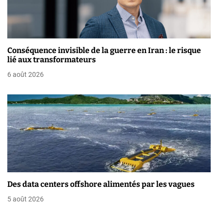
r
t
i
Conséquence invisible de la guerre en Iran : le risque
lié aux transformateurs
c
6 août 2026
l
e
Des data centers offshore alimentés par les vagues
5 août 2026