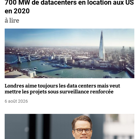
700 MW de datacenters en location aux US
i
en 2020
g
à lire
a
t
i
o
n
Londres aime toujours les data centers mais veut
d
mettre les projets sous surveillance renforcée
e
6 août 2026
l
’
a