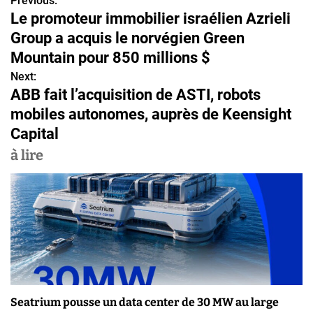
Previous:
N
Le promoteur immobilier israélien Azrieli
a
Group a acquis le norvégien Green
v
Mountain pour 850 millions $
Next:
i
ABB fait l’acquisition de ASTI, robots
g
mobiles autonomes, auprès de Keensight
Capital
a
à lire
t
i
o
n
d
e
Seatrium pousse un data center de 30 MW au large