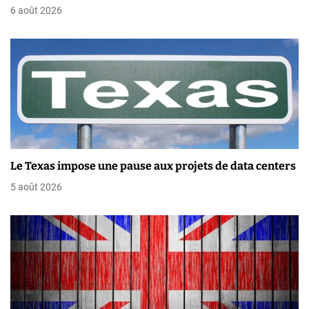
l
6 août 2026
’
a
r
t
i
c
Le Texas impose une pause aux projets de data centers
5 août 2026
l
e