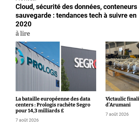
N
Cloud, sécurité des données, conteneurs 
a
sauvegarde : tendances tech à suivre en
v
2020
à lire
i
g
a
t
i
o
La bataille européenne des data
Victaulic final
centers : Prologis rachète Segro
d’Arumani
n
pour 14,3 milliards £
7 août 2026
d
7 août 2026
e