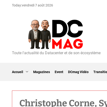
S
Today:
vendredi 7 août 2026
k
i
p
t
o
c
o
n
t
Toute l'actualité du Datacenter et de son écosystème
D
e
C
n
m
t
a
Accueil
Magazines
Event
DCmag Vidéo
Transiti
g
Christophe Corne, Sy