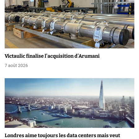
i
o
n
d
e
Victaulic finalise l’acquisition d’Arumani
l
7 août 2026
’
a
r
t
i
c
Londres aime toujours les data centers mais veut