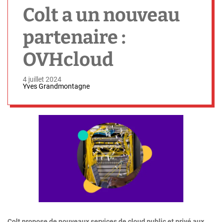
h
Colt a un nouveau
partenaire :
OVHcloud
4 juillet 2024
Yves Grandmontagne
Colt propose de nouveaux services de cloud public et privé aux