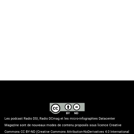
Les podcast Radio DSI, Radio DCmag et les micro-infographies Datacenter
Magazine sont de nouveaux modes de contenu proposés sous licence Creative
Commons CC BY-ND (Creative Commons Attribution-NoDerivatives 4.0 International