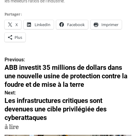
les meilleurs ratios de l’industrie.
Partager :
X
LinkedIn
Facebook
Imprimer
Plus
Previous:
N
ABB investit 35 millions de dollars dans
a
une nouvelle usine de protection contre la
v
foudre et de mise à la terre
Next:
i
Les infrastructures critiques sont
g
devenues une cible privilégiée des
cyberattaques
a
à lire
t