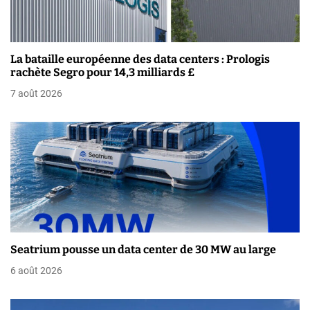
n
d
La bataille européenne des data centers : Prologis
e
rachète Segro pour 14,3 milliards £
7 août 2026
l
’
a
r
t
i
Seatrium pousse un data center de 30 MW au large
c
6 août 2026
l
e