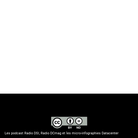
Les podcast Radio DSI, Radio DCmag et les micro-infographies Datacenter