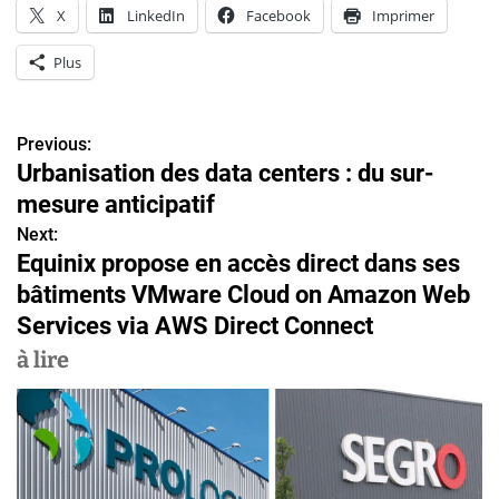
X
LinkedIn
Facebook
Imprimer
Plus
Previous:
N
Urbanisation des data centers : du sur-
a
mesure anticipatif
v
Next:
Equinix propose en accès direct dans ses
i
bâtiments VMware Cloud on Amazon Web
g
Services via AWS Direct Connect
a
à lire
t
i
o