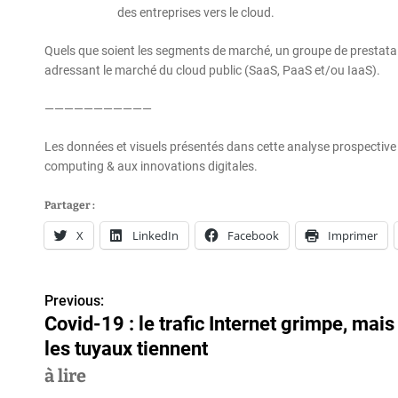
des entreprises vers le cloud.
Quels que soient les segments de marché, un groupe de prestatai
adressant le marché du cloud public (SaaS, PaaS et/ou IaaS).
———————————
Les données et visuels présentés dans cette analyse prospecti
computing & aux innovations digitales.
Partager :
X
LinkedIn
Facebook
Imprimer
Previous:
N
Covid-19 : le trafic Internet grimpe, mais
a
les tuyaux tiennent
v
à lire