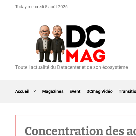
S
Today:
mercredi 5 août 2026
k
i
p
t
o
c
o
n
t
Toute l'actualité du Datacenter et de son écosystème
D
e
C
n
m
t
a
Accueil
Magazines
Event
DCmag Vidéo
Transiti
g
Concentration des a