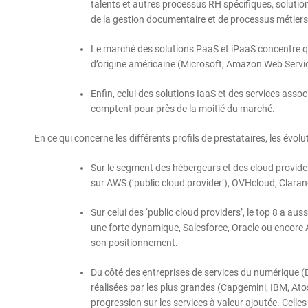
talents et autres processus RH spécifiques, solution
de la gestion documentaire et de processus métier
Le marché des solutions PaaS et iPaaS concentre qua
d’origine américaine (Microsoft, Amazon Web Servi
Enfin, celui des solutions IaaS et des services ass
comptent pour près de la moitié du marché.
En ce qui concerne les différents profils de prestataires, les évo
Sur le segment des hébergeurs et des cloud providers
sur AWS (‘public cloud provider’), OVHcloud, Claran
Sur celui des ‘public cloud providers’, le top 8 a au
une forte dynamique, Salesforce, Oracle ou encore 
son positionnement.
Du côté des entreprises de services du numérique (E
réalisées par les plus grandes (Capgemini, IBM, Ato
progression sur les services à valeur ajoutée. Cell