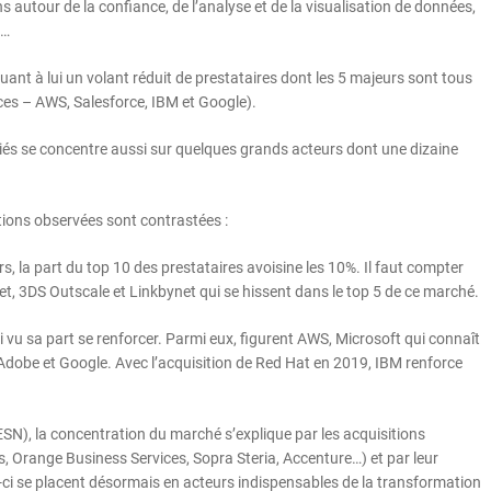
s autour de la confiance, de l’analyse et de la visualisation de données,
s…
nt à lui un volant réduit de prestataires dont les 5 majeurs sont tous
ces – AWS, Salesforce, IBM et Google).
ociés se concentre aussi sur quelques grands acteurs dont une dizaine
lutions observées sont contrastées :
, la part du top 10 des prestataires avoisine les 10%. Il faut compter
et, 3DS Outscale et Linkbynet qui se hissent dans le top 5 de ce marché.
ssi vu sa part se renforcer. Parmi eux, figurent AWS, Microsoft qui connaît
Adobe et Google. Avec l’acquisition de Red Hat en 2019, IBM renforce
SN), la concentration du marché s’explique par les acquisitions
s, Orange Business Services, Sopra Steria, Accenture…) et par leur
es-ci se placent désormais en acteurs indispensables de la transformation