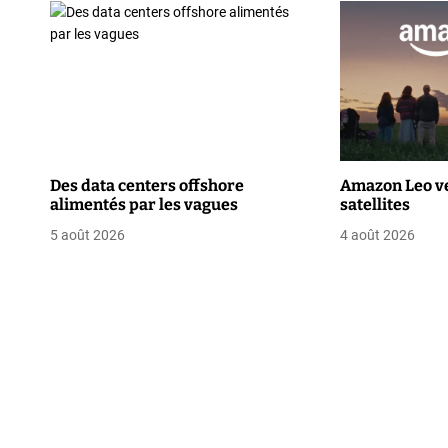
i
g
a
t
i
Des data centers offshore
Amazon Leo ve
o
alimentés par les vagues
satellites
n
5 août 2026
4 août 2026
d
e
l
’
a