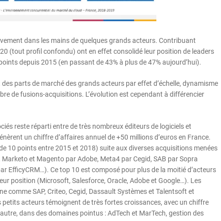
vement dans les mains de quelques grands acteurs. Contribuant
0 (tout profil confondu) ont en effet consolidé leur position de leaders
points depuis 2015 (en passant de 43% à plus de 47% aujourd’hui).
nt des parts de marché des grands acteurs par effet d’échelle, dynamisme
re de fusions-acquisitions. L’évolution est cependant à différencier
és reste réparti entre de très nombreux éditeurs de logiciels et
énèrent un chiffre d’affaires annuel de +50 millions d’euros en France.
 de 10 points entre 2015 et 2018) suite aux diverses acquisitions menées
e, Marketo et Magento par Adobe, Meta4 par Cegid, SAB par Sopra
ar EfficyCRM…). Ce top 10 est composé pour plus de la moitié d’acteurs
ur position (Microsoft, Salesforce, Oracle, Adobe et Google…). Les
nne comme SAP, Criteo, Cegid, Dassault Systèmes et Talentsoft et
tits acteurs témoignent de très fortes croissances, avec un chiffre
 l’autre, dans des domaines pointus : AdTech et MarTech, gestion des