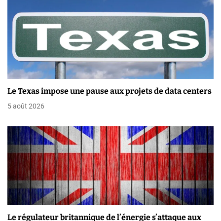
a
r
t
i
c
Le Texas impose une pause aux projets de data centers
l
5 août 2026
e
Le régulateur britannique de l’énergie s’attaque aux