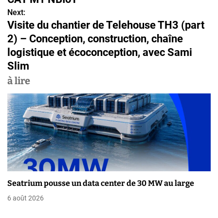
Next:
i
Visite du chantier de Telehouse TH3 (part
g
2) – Conception, construction, chaîne
logistique et écoconception, avec Sami
a
Slim
t
à lire
i
o
n
d
e
l
Seatrium pousse un data center de 30 MW au large
6 août 2026
’