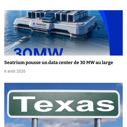
l
’
a
r
t
i
Seatrium pousse un data center de 30 MW au large
c
6 août 2026
l
e