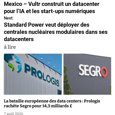
Mexico – Vultr construit un datacenter
a
pour l’IA et les start-ups numériques
v
Next:
Standard Power veut déployer des
i
centrales nucléaires modulaires dans ses
g
datacenters
a
à lire
t
i
o
n
d
La bataille européenne des data centers : Prologis
e
rachète Segro pour 14,3 milliards £
7 août 2026