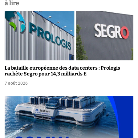
a
à lire
t
i
o
n
d
La bataille européenne des data centers : Prologis
e
rachète Segro pour 14,3 milliards £
7 août 2026
l
’
a
r
t