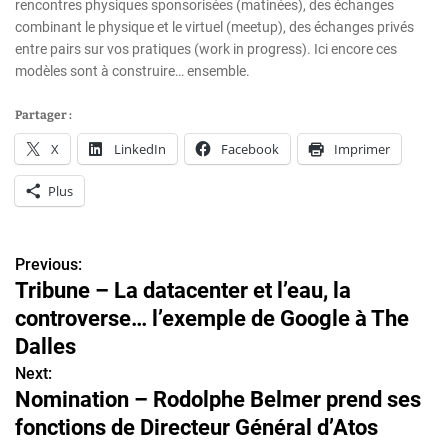
rencontres physiques sponsorisées (matinées), des échanges
combinant le physique et le virtuel (meetup), des échanges privés
entre pairs sur vos pratiques (work in progress). Ici encore ces
modèles sont à construire… ensemble.
Partager :
X
LinkedIn
Facebook
Imprimer
Plus
Previous:
N
Tribune – La datacenter et l’eau, la
a
controverse… l’exemple de Google à The
v
Dalles
Next:
i
Nomination – Rodolphe Belmer prend ses
g
fonctions de Directeur Général d’Atos