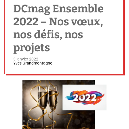
h
DCmag Ensemble
2022 – Nos vœux,
nos défis, nos
projets
3 janvier 2022
Yves Grandmontagne