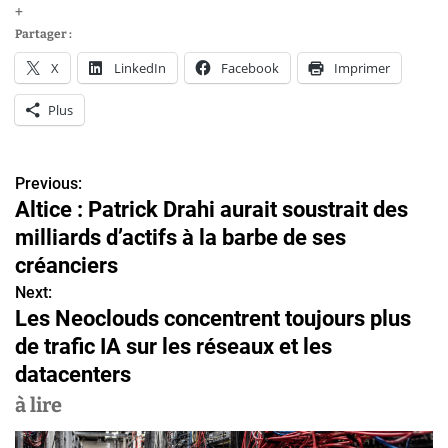
+
Partager :
X
LinkedIn
Facebook
Imprimer
Plus
Previous:
N
Altice : Patrick Drahi aurait soustrait des
a
milliards d’actifs à la barbe de ses
v
créanciers
Next:
i
Les Neoclouds concentrent toujours plus
g
de trafic IA sur les réseaux et les
datacenters
a
à lire
t