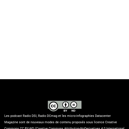
Les podcast Radio DSI, Radio DCmag et les micro-infographies Datacenter
Magazine sont de nouveaux modes de contenu proposés sous licence Creative
Commons CC BY-ND (Creative Commons Attribution-NoDerivatives 4.0 International