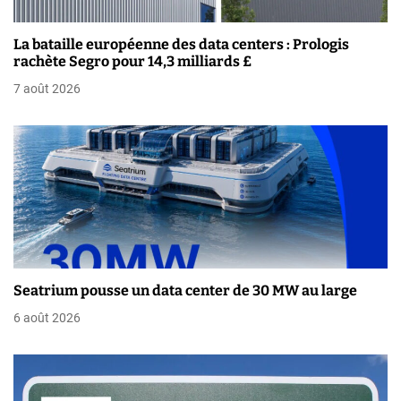
d
La bataille européenne des data centers : Prologis
e
rachète Segro pour 14,3 milliards £
7 août 2026
l
’
a
r
t
i
Seatrium pousse un data center de 30 MW au large
c
6 août 2026
l
e