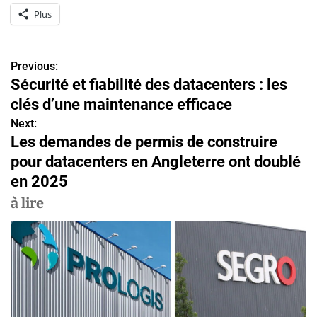
Plus
Previous:
N
Sécurité et fiabilité des datacenters : les
a
clés d’une maintenance efficace
v
Next:
Les demandes de permis de construire
i
pour datacenters en Angleterre ont doublé
g
en 2025
a
à lire
t
i
o
n