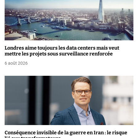
a
r
t
i
Londres aime toujours les data centers mais veut
mettre les projets sous surveillance renforcée
c
6 août 2026
l
e
Conséquence invisible de la guerre en Iran : le risque