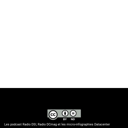
Les podcast Radio DSI, Radio DCmag et les micro-infographies Datacenter