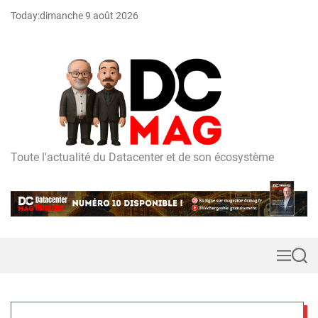
S
Today:
dimanche 9 août 2026
k
i
p
t
o
c
o
n
t
Toute l'actualité du Datacenter et de son écosystème
D
e
C
n
m
t
a
g
M
S
e
e
n
a
u
r
c