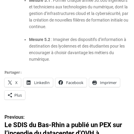
Mesure 5.1
: Former chaque année 30.000 ingénieurs
et techniciens aux technologies du numérique, dont la
gestion d’infrastructures cloud et la cybersécurité, par
la création de nouvelles filières de formation initiale ou
continue.
Mesure 5.2
: Imaginer des dispositifs d’information à
destination des lycéennes et des étudiantes pour les
encourager à choisir davantage les métiers du
numérique.
Partager :
X
LinkedIn
Facebook
Imprimer
Plus
Previous:
N
Le SDIS du Bas-Rhin a publié un PEX sur
a
l’incendie du datacenter d’OVH à