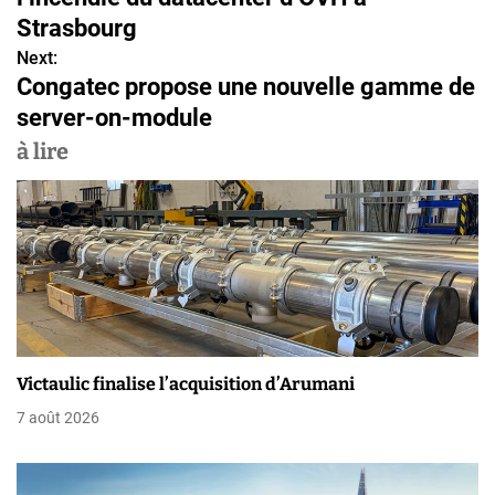
v
Strasbourg
Next:
i
Congatec propose une nouvelle gamme de
g
server-on-module
a
à lire
t
i
o
n
d
Victaulic finalise l’acquisition d’Arumani
e
7 août 2026
l
’