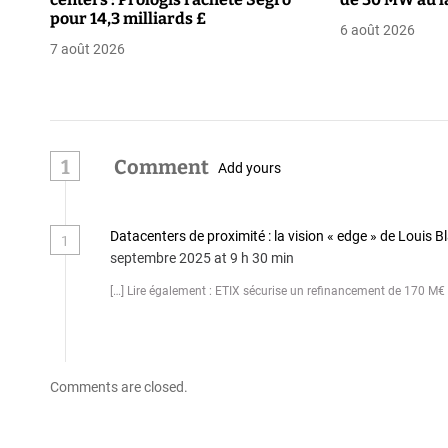
n
pour 14,3 milliards £
6 août 2026
d
7 août 2026
e
l
’
1
Comment
Add yours
a
r
Datacenters de proximité : la vision « edge » de Louis
1
septembre 2025 at 9 h 30 min
t
[…] Lire également : ETIX sécurise un refinancement de 170 M€
i
c
l
Comments are closed.
e