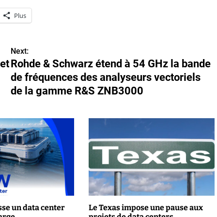
Plus
Next:
et
Rohde & Schwarz étend à 54 GHz la bande
de fréquences des analyseurs vectoriels
de la gamme R&S ZNB3000
se un data center
Le Texas impose une pause aux
arge
projets de data centers