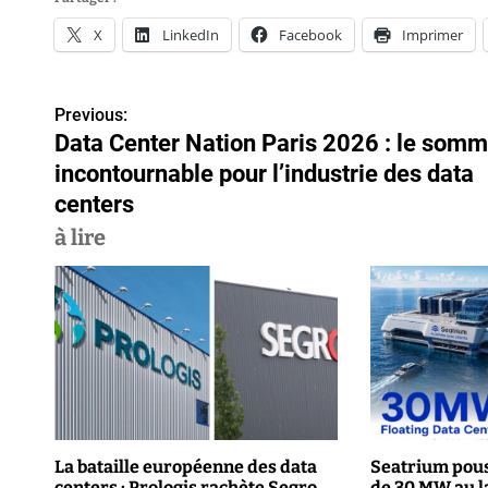
X
LinkedIn
Facebook
Imprimer
Previous:
N
Data Center Nation Paris 2026 : le somm
a
incontournable pour l’industrie des data
v
centers
à lire
i
g
a
t
i
o
La bataille européenne des data
Seatrium pous
centers : Prologis rachète Segro
de 30 MW au l