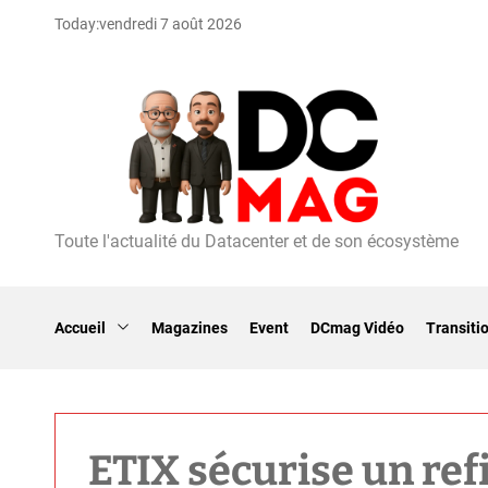
S
Today:
vendredi 7 août 2026
k
i
p
t
o
c
o
n
t
Toute l'actualité du Datacenter et de son écosystème
D
e
C
n
m
t
a
Accueil
Magazines
Event
DCmag Vidéo
Transiti
g
ETIX sécurise un re