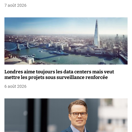
7 août 2026
e
l
’
a
r
t
Londres aime toujours les data centers mais veut
i
mettre les projets sous surveillance renforcée
6 août 2026
c
l
e