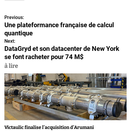
Previous:
N
Une plateformance française de calcul
a
quantique
v
Next:
DataGryd et son datacenter de New York
i
se font racheter pour 74 M$
g
à lire
a
t
i
o
n
Victaulic finalise l’acquisition d’Arumani
d