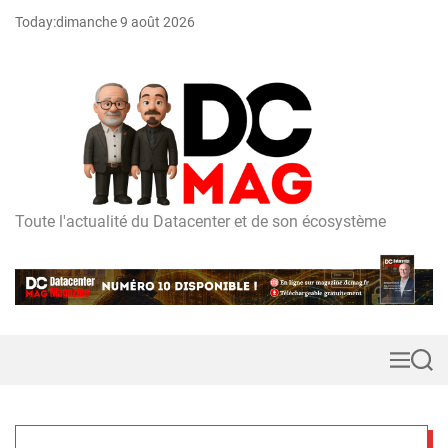
S
Today:
dimanche 9 août 2026
k
i
p
t
o
c
o
n
t
Toute l'actualité du Datacenter et de son écosystème
D
e
C
n
m
t
a
g
M
S
e
e
n
a
u
r
c