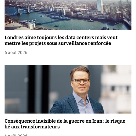
r
t
i
c
Londres aime toujours les data centers mais veut
mettre les projets sous surveillance renforcée
l
6 août 2026
e
Conséquence invisible de la guerre en Iran : le risque
lié aux transformateurs
6 août 2026