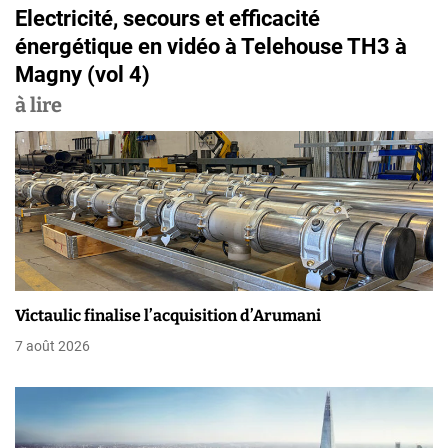
i
Electricité, secours et efficacité
g
énergétique en vidéo à Telehouse TH3 à
Magny (vol 4)
a
à lire
t
i
o
n
d
e
Victaulic finalise l’acquisition d’Arumani
l
7 août 2026
’
a