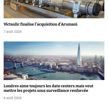
t
i
Victaulic finalise l’acquisition d’Arumani
c
7 août 2026
l
e
Londres aime toujours les data centers mais veut
mettre les projets sous surveillance renforcée
6 août 2026