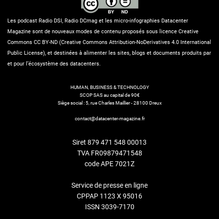
Les podcast Radio DSI, Radio DCmag et les micro-infographies Datacenter
Magazine sont de nouveaux modes de contenu proposés sous licence Creative
Commons CC BY-ND (Creative Commons Attribution-NoDerivatives 4.0 International
Public License), et destinées à alimenter les sites, blogs et documents produits par
et pour l’écosystème des datacenters.
HUMAN, BUSINESS & TECHNOLOGY
SCOP SAS au capital de 90€
Siège social : 5, rue Charles Maillier - 28100 Dreux
contact@datacenter-magazine.fr
Siret 879 471 548 00013
TVA FR09879471548
code APE 7021Z
Service de presse en ligne
CPPAP 1123 X 95016
ISSN 3039-7170