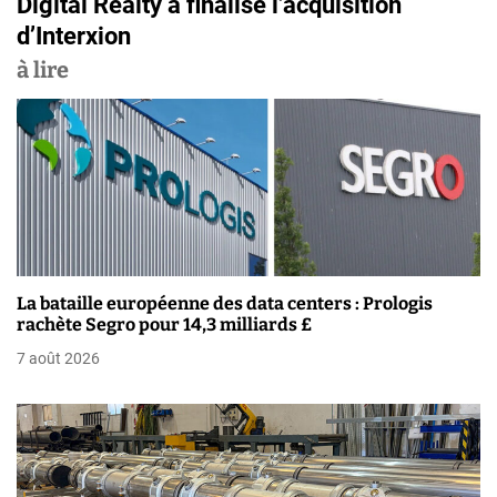
Digital Realty a finalisé l’acquisition
g
d’Interxion
a
à lire
t
i
o
n
d
La bataille européenne des data centers : Prologis
e
rachète Segro pour 14,3 milliards £
7 août 2026
l
’
a
r