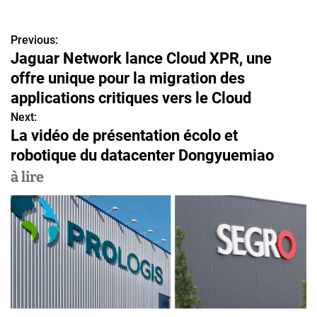
Previous:
N
Jaguar Network lance Cloud XPR, une
a
offre unique pour la migration des
v
applications critiques vers le Cloud
Next:
i
La vidéo de présentation écolo et
g
robotique du datacenter Dongyuemiao
a
à lire
t
i
o
n
d