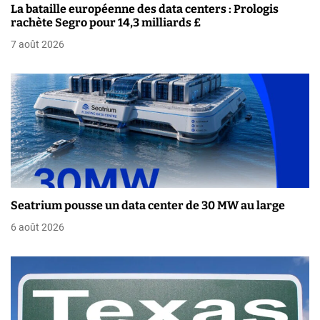
La bataille européenne des data centers : Prologis
e
rachète Segro pour 14,3 milliards £
7 août 2026
l
’
a
r
t
i
Seatrium pousse un data center de 30 MW au large
c
6 août 2026
l
e