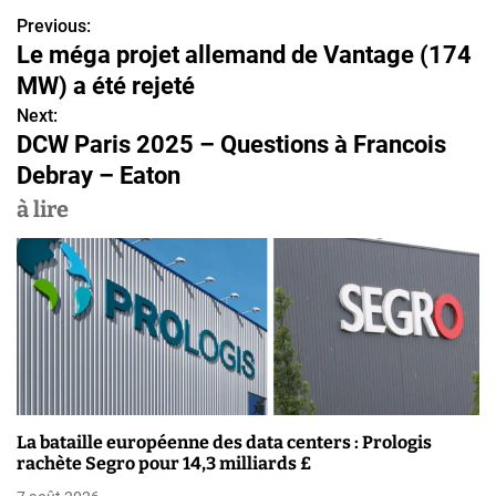
Previous:
N
Le méga projet allemand de Vantage (174
a
MW) a été rejeté
v
Next:
DCW Paris 2025 – Questions à Francois
i
Debray – Eaton
g
à lire
a
t
i
o
n
La bataille européenne des data centers : Prologis
d
rachète Segro pour 14,3 milliards £
e