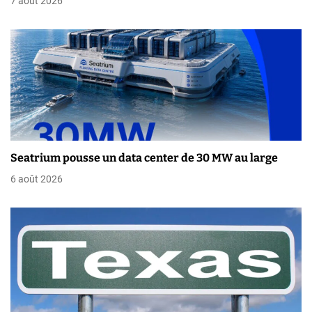
7 août 2026
l
’
a
r
t
i
Seatrium pousse un data center de 30 MW au large
6 août 2026
c
l
e