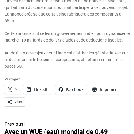
L’investissement inclura la construction d’une nouvelle usine. Intel,
qui fait parti du consortium, pourrait participer à ce nouveau projet.
L’annonce précise que cette usine fabriquera des composants à
65nm.
Cette annonce suit celles du gouvernement indien pour dynamiser le
marché : 10 milliards de dollars d’aides et de déductions fiscales.
Au-delà, un des enjeux pour l’Inde est d’attirer les géants du secteur
et de surfer sur le besoin en composants, et notamment en IoT et
puces 5G.
Partager :
X
LinkedIn
Facebook
Imprimer
Plus
Previous:
N
Avec un WUE (eau) mondial de 0,49