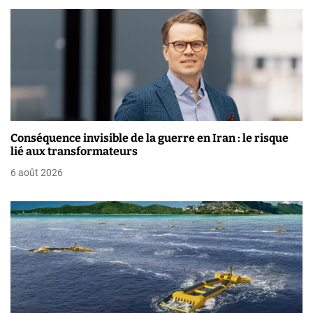
’
a
r
t
i
Conséquence invisible de la guerre en Iran : le risque
c
lié aux transformateurs
l
6 août 2026
e