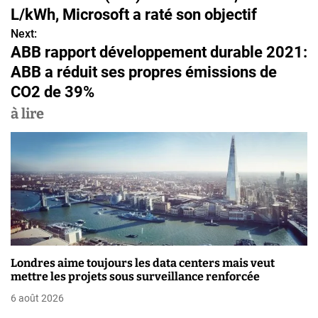
a
L/kWh, Microsoft a raté son objectif
v
Next:
ABB rapport développement durable 2021:
i
ABB a réduit ses propres émissions de
g
CO2 de 39%
a
à lire
t
i
o
n
d
Londres aime toujours les data centers mais veut
e
mettre les projets sous surveillance renforcée
6 août 2026
l