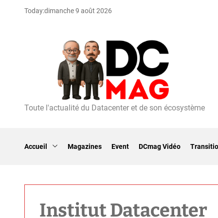
S
Today:
dimanche 9 août 2026
k
i
p
t
o
c
o
n
t
Toute l'actualité du Datacenter et de son écosystème
D
e
C
n
m
t
a
Accueil
Magazines
Event
DCmag Vidéo
Transiti
g
Institut Datacenter