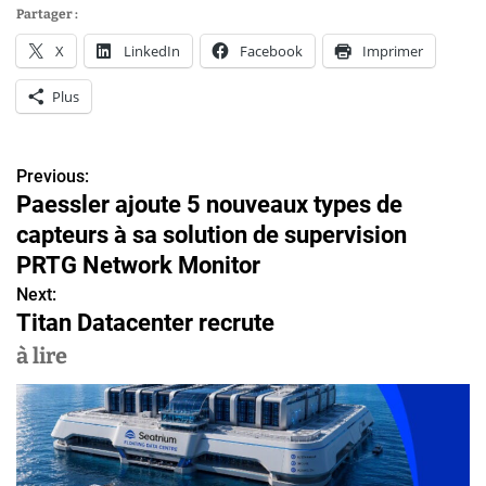
Partager :
X
LinkedIn
Facebook
Imprimer
Plus
Previous:
N
Paessler ajoute 5 nouveaux types de
a
capteurs à sa solution de supervision
v
PRTG Network Monitor
Next:
i
Titan Datacenter recrute
g
à lire
a
t
i