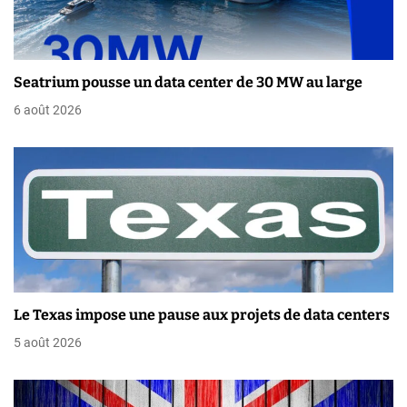
o
n
Seatrium pousse un data center de 30 MW au large
d
6 août 2026
e
l
’
a
r
t
Le Texas impose une pause aux projets de data centers
i
5 août 2026
c
l