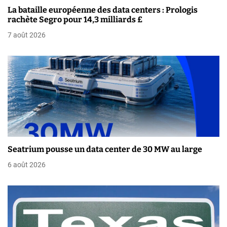
e
La bataille européenne des data centers : Prologis
rachète Segro pour 14,3 milliards £
l
7 août 2026
’
a
r
t
i
c
Seatrium pousse un data center de 30 MW au large
l
6 août 2026
e