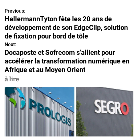
Previous:
N
HellermannTyton fête les 20 ans de
a
développement de son EdgeClip, solution
v
de fixation pour bord de tôle
Next:
i
Docaposte et Sofrecom s’allient pour
g
accélérer la transformation numérique en
Afrique et au Moyen Orient
a
à lire
t
i
o
n
d