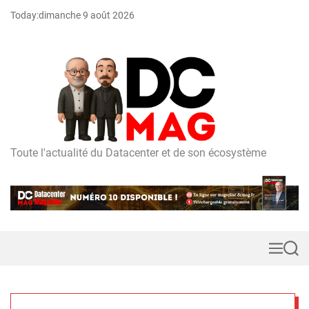
S
Today:
dimanche 9 août 2026
k
i
p
t
o
c
o
n
t
Toute l'actualité du Datacenter et de son écosystème
D
e
C
n
m
t
a
g
M
S
e
e
n
a
u
r
c