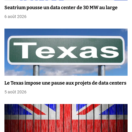
d
Seatrium pousse un data center de 30 MW au large
e
6 août 2026
l
’
a
r
t
i
Le Texas impose une pause aux projets de data centers
c
5 août 2026
l
e