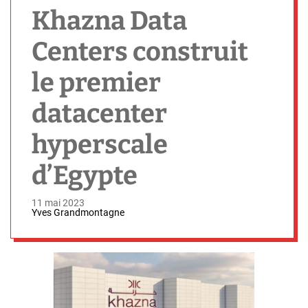
h
Khazna Data
Centers construit
le premier
datacenter
hyperscale
d’Egypte
11 mai 2023
Yves Grandmontagne