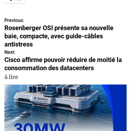
Previous:
N
Rosenberger OSI présente sa nouvelle
a
baie, compacte, avec guide-câbles
v
antistress
Next:
i
Cisco affirme pouvoir réduire de moitié la
g
consommation des datacenters
a
à lire
t
i
o
n