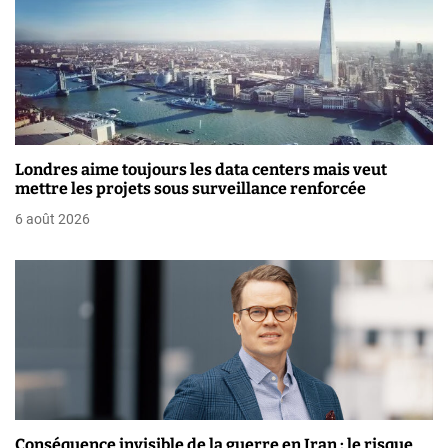
’
a
r
t
i
Londres aime toujours les data centers mais veut
mettre les projets sous surveillance renforcée
c
6 août 2026
l
e
Conséquence invisible de la guerre en Iran : le risque