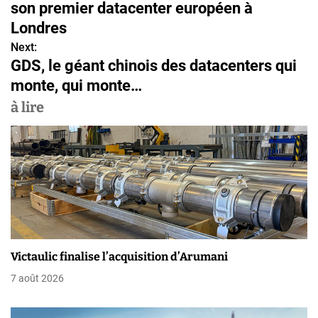
a
son premier datacenter européen à
v
Londres
Next:
i
GDS, le géant chinois des datacenters qui
g
monte, qui monte…
a
à lire
t
i
o
n
d
Victaulic finalise l’acquisition d’Arumani
e
7 août 2026
l