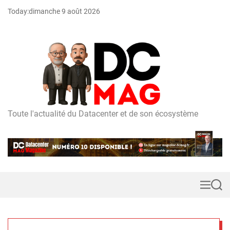
S
Today:
dimanche 9 août 2026
k
i
p
t
o
c
o
n
t
Toute l'actualité du Datacenter et de son écosystème
D
e
C
n
m
t
a
g
M
S
e
e
n
a
u
r
c