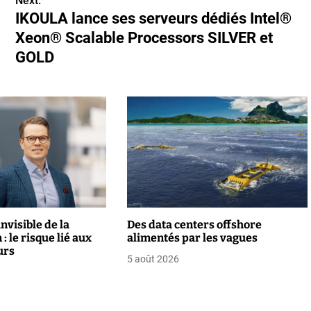
Next:
IKOULA lance ses serveurs dédiés Intel®
Xeon® Scalable Processors SILVER et
GOLD
nvisible de la
Des data centers offshore
: le risque lié aux
alimentés par les vagues
urs
5 août 2026