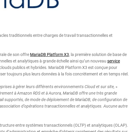
les traditionnels entre charges de travail transactionnelles et
rale de son offre
MariaDB Platform X3
, la première solution de base de
nnelles et analytiques à grande échelle ainsi qu’un nouveau
service
 clouds publics et hybrides. MariaDB Platform X3 est conçue pour
ser toujours plus leurs données à la fois concrètement et en temps réel.
reprises à gérer leurs différents environnements Cloud et sur site,
»
irement à Amazon RDS et à Aurora, MariaDB offre une très grande
avail supportés, de mode de déploiement de MaríaDB, de configuration de
association d’opérations transactionnelles et analytiques. Aucune autre
rastructure entre systèmes transactionnels (OLTP) et analytiques (OLAP).
s d’administration et empêche d’obtenir rapidement des résultats sur