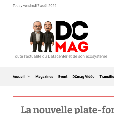
S
Today:
vendredi 7 août 2026
k
i
p
t
o
c
o
n
t
Toute l'actualité du Datacenter et de son écosystème
D
e
C
n
m
t
a
Accueil
Magazines
Event
DCmag Vidéo
Transiti
g
La nouvelle plate-f