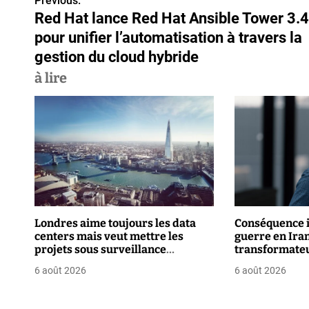
Previous:
N
Red Hat lance Red Hat Ansible Tower 3.4
a
pour unifier l’automatisation à travers la
v
gestion du cloud hybride
à lire
i
g
a
t
i
o
Londres aime toujours les data
Conséquence i
centers mais veut mettre les
guerre en Iran 
n
projets sous surveillance
transformate
renforcée
d
6 août 2026
6 août 2026
e