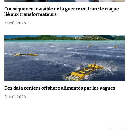
i
Conséquence invisible de la guerre en Iran : le risque
c
lié aux transformateurs
l
6 août 2026
e
Des data centers offshore alimentés par les vagues
5 août 2026