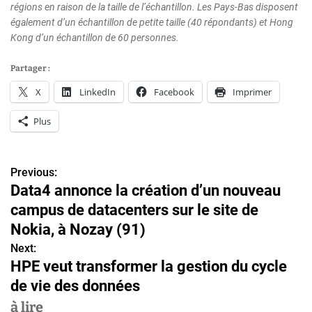
régions en raison de la taille de l’échantillon. Les Pays-Bas disposent
également d’un échantillon de petite taille (40 répondants) et Hong
Kong d’un échantillon de 60 personnes.
Partager :
X
LinkedIn
Facebook
Imprimer
Plus
Previous:
N
Data4 annonce la création d’un nouveau
a
campus de datacenters sur le site de
v
Nokia, à Nozay (91)
Next:
i
HPE veut transformer la gestion du cycle
g
de vie des données
a
à lire