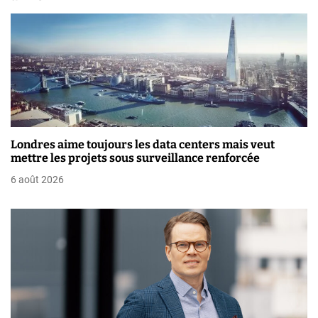
t
i
o
n
d
Londres aime toujours les data centers mais veut
e
mettre les projets sous surveillance renforcée
6 août 2026
l
’
a
r
t